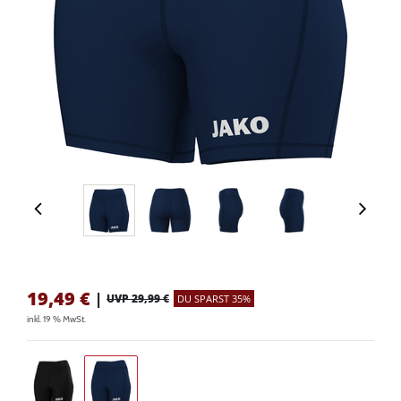
19,49
€
|
UVP 29,99 €
DU SPARST 35%
inkl. 19 % MwSt.