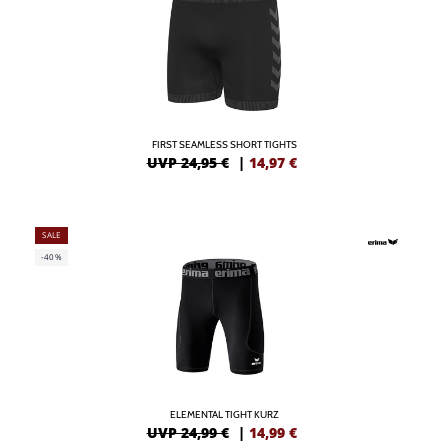
FIRST SEAMLESS SHORT TIGHTS
UVP 24,95 €
|
14,97
€
SALE
-40%
ELEMENTAL TIGHT KURZ
UVP 24,99 €
|
14,99
€