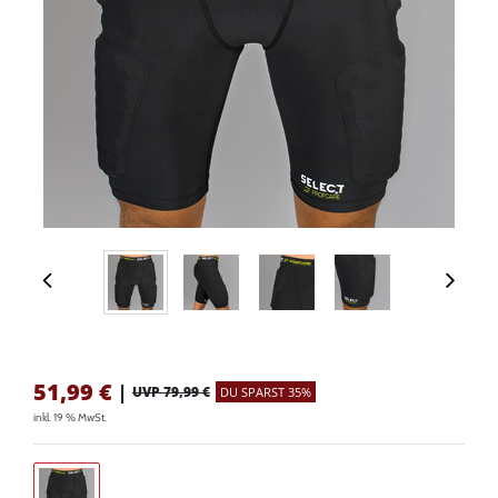
51,99
€
|
UVP 79,99 €
DU SPARST 35%
inkl. 19 % MwSt.