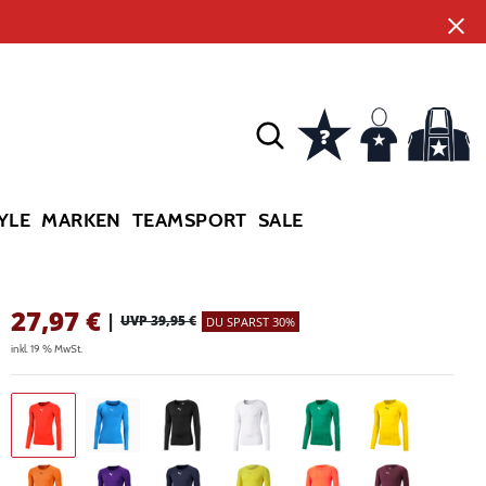
YLE
MARKEN
TEAMSPORT
SALE
27,97
€
|
UVP 39,95 €
DU SPARST 30%
inkl. 19 % MwSt.