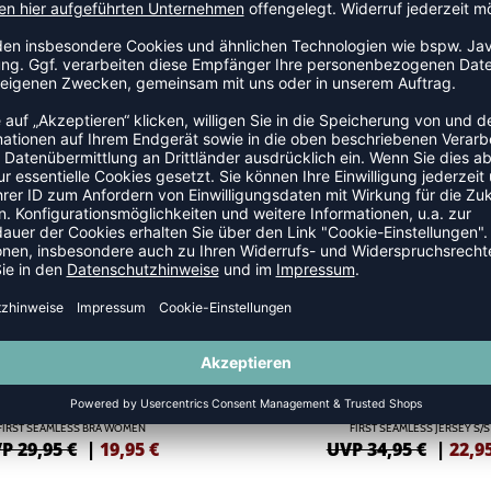
SSHIRTS
SALE
-34%
FIRST SEAMLESS BRA WOMEN
FIRST SEAMLESS JERSEY S/S
P 29,95 €
|
19,95
€
UVP 34,95 €
|
22,9