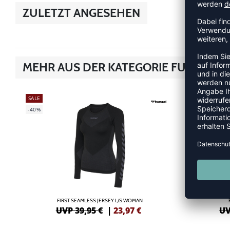
ZULETZT ANGESEHEN
MEHR AUS DER KATEGORIE FUNKTION
SALE
SALE
-40%
-33%
FIRST SEAMLESS JERSEY L/S WOMAN
UVP 39,95 €
|
23,97
€
UV