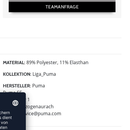
TEAMANFRAGE
89% Polyester, 11% Elasthan
MATERIAL:
Liga_Puma
KOLLEKTION:
Puma
HERSTELLER:
Puma SE
Puma Way 1
91074 Herzogenaurach
E-Mail:
service@puma.com