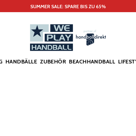
SUMMER SALE: SPARE BIS ZU 65%
G
HANDBÄLLE
ZUBEHÖR
BEACHHANDBALL
LIFEST