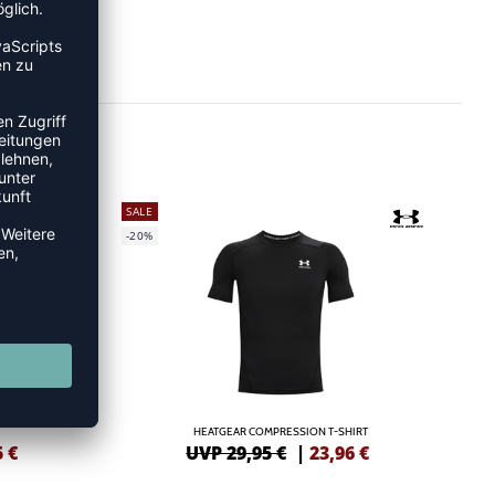
SALE
-20%
HEATGEAR COMPRESSION T-SHIRT
5
€
UVP 29,95 €
|
23,96
€