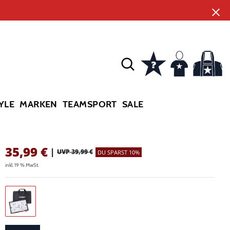
YLE
MARKEN
TEAMSPORT
SALE
35,99
€
|
UVP 39,99 €
DU SPARST 10%
inkl. 19 % MwSt.