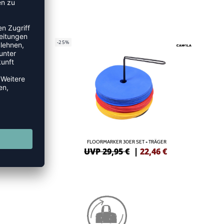
-25%
G
FLOORMARKER 30ER SET + TRÄGER
9
€
UVP 29,95 €
|
22,46
€