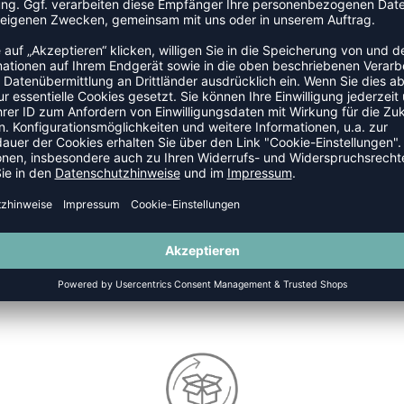
AINING
-30%
TAKTIKTAFEL HANDBALL V23
WIDERSTANDSBÄNDER LAN
P 54,99 €
|
35,74
€
UVP 15,99 €
|
11,1