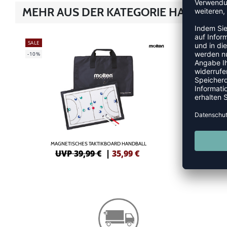
MEHR AUS DER KATEGORIE HALLENTR
SALE
-35%
-10%
MAGNETISCHES TAKTIKBOARD HANDBALL
UVP 39,99 €
|
35,99
€
UV