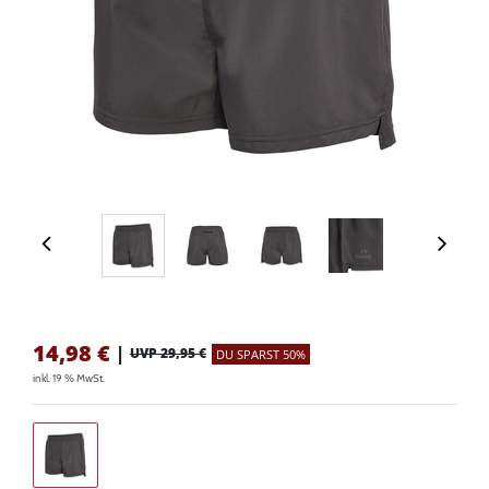
14,98
€
|
UVP 29,95 €
DU SPARST 50%
inkl. 19 % MwSt.