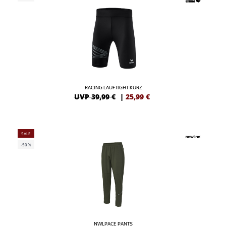
RACING LAUFTIGHT KURZ
UVP 39,99 €
|
25,99
€
SALE
-50%
NWLPACE PANTS