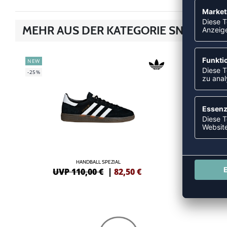
MEHR AUS DER KATEGORIE SNEAKER
NEW
NEW
-25%
-20%
HANDBALL SPEZIAL
UVP 110,00 €
|
82,50
€
UV