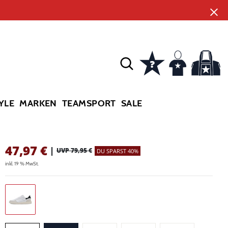
YLE
MARKEN
TEAMSPORT
SALE
47,97
€
|
UVP 79,95 €
DU SPARST 40%
inkl. 19 % MwSt.