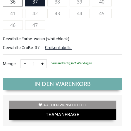
36
37
38
39
40
41
42
43
44
45
46
47
Gewählte Farbe: weiss (whiteblack)
Gewählte Größe:
37
Größentabelle
Versandfertig in 2 Werktagen
Menge
IN DEN WARENKORB
AUF DEN WUNSCHZETTEL
TEAMANFRAGE