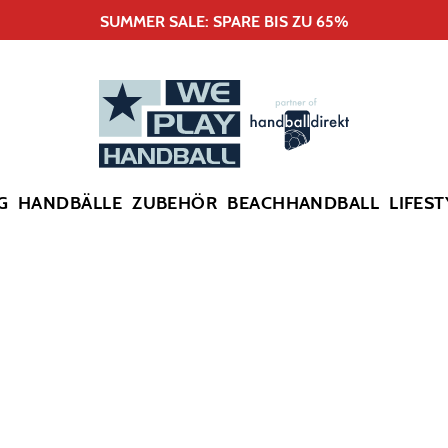
SUMMER SALE: SPARE BIS ZU 65%
G
HANDBÄLLE
ZUBEHÖR
BEACHHANDBALL
LIFEST