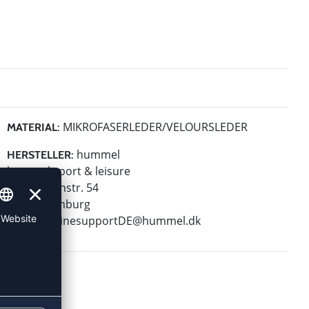
MIKROFASERLEDER/VELOURSLEDER
MATERIAL:
hummel
HERSTELLER:
hummel sport & leisure
Leverkusenstr. 54
22761 Hamburg
E-Mail:
onlinesupportDE@hummel.dk