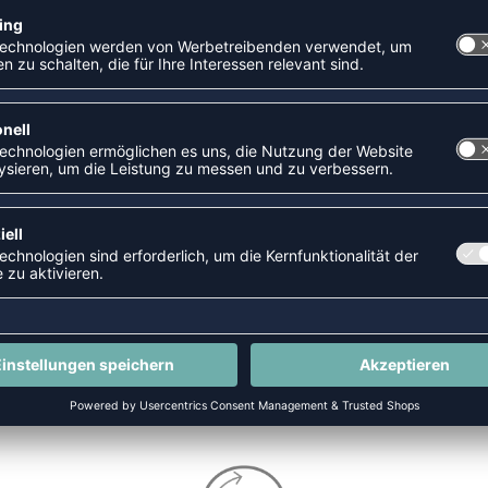
-29%
HANDBALL PERFEKT SP
AIR FORCE 1 LE KIDS
P 49,95 €
|
39,95
€
UVP 99,95 €
|
71,2