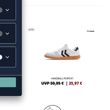
-40%
HANDBALL PERFEKT
1
€
UVP 59,95 €
|
35,97
€