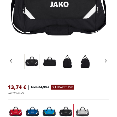
13,74
€
|
UVP 24,99 €
DU SPARST 45%
inkl. 19 % MwSt.