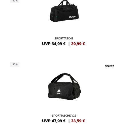
-40%
SPORTTASCHE
UVP 34,99 €
|
20,99
€
-30%
SPORTTASCHE V25
UVP 47,99 €
|
33,59
€