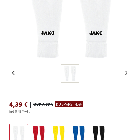
4,39
€
|
UVP 7,99 €
DU SPARST 45%
inkl. 19 % MwSt.