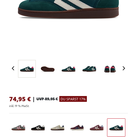
74,95
€
|
UVP 89,95 €
DU SPARST 17%
inkl. 19 % MwSt.