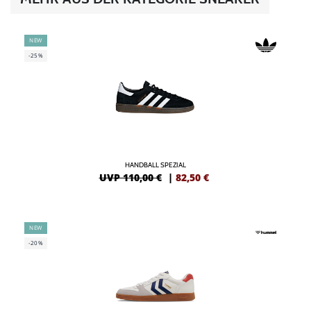
NEW
-25%
HANDBALL SPEZIAL
UVP 110,00 €
|
82,50
€
NEW
-20%