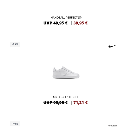
HANDBALL PERFEKT SP
UVP 49,95 €
|
39,95
€
-29%
AIR FORCE 1 LE KIDS
UVP 99,95 €
|
71,21
€
-40%