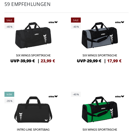
59 EMPFEHLUNGEN
SALE
SALE
-40%
-40%
SIX WINGS SPORTTASCHE
SIX WINGS SPORTTASCHE
UVP 39,99 €
|
23,99
€
UVP 29,99 €
|
17,99
€
NEW
-40%
-35%
INTRO LINE SPORTSBAG
SIX WINGS SPORTTASCHE