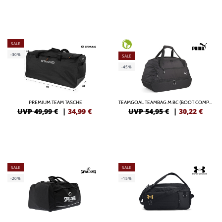
SALE
-30%
SALE
-45%
PREMIUM TEAM TASCHE
TEAMGOAL TEAMBAG M BC (BOOT COMPARTMENT)
UVP 49,99 €
|
34,99
€
UVP 54,95 €
|
30,22
€
SALE
SALE
-20%
-15%