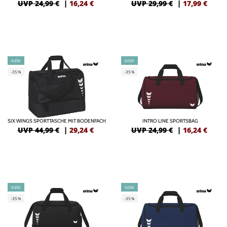
UVP 24,99 €
|
16,24
€
UVP 29,99 €
|
17,99
€
NEW
NEW
-35%
-35%
SIX WINGS SPORTTASCHE MIT BODENFACH
INTRO LINE SPORTSBAG
UVP 44,99 €
|
29,24
€
UVP 24,99 €
|
16,24
€
NEW
NEW
-35%
-35%