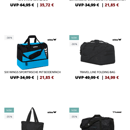
UVP 64,95 €
|
35,72
€
UVP 34,99 €
|
21,85
€
-38%
NEW
-30%
SIX WINGS SPORTTASCHE MIT BODENFACH
TRAVEL LINE FOLDING BAG
UVP 34,99 €
|
21,85
€
UVP 49,99 €
|
34,99
€
NEW
NEW
-35%
-35%