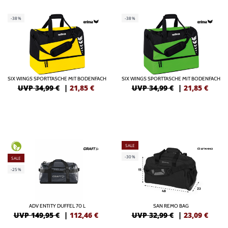
-38%
-38%
SIX WINGS SPORTTASCHE MIT BODENFACH
SIX WINGS SPORTTASCHE MIT BODENFACH
UVP 34,99 €
|
21,85
€
UVP 34,99 €
|
21,85
€
SALE
-30%
SALE
-25%
ADV ENTITY DUFFEL 70 L
SAN REMO BAG
UVP 149,95 €
|
112,46
€
UVP 32,99 €
|
23,09
€