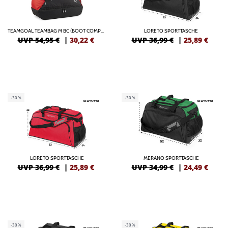
TEAMGOAL TEAMBAG M BC (BOOT COMPARTMENT)
LORETO SPORTTASCHE
UVP 54,95 €
|
30,22
€
UVP 36,99 €
|
25,89
€
-30%
-30%
LORETO SPORTTASCHE
MERANO SPORTTASCHE
UVP 36,99 €
|
25,89
€
UVP 34,99 €
|
24,49
€
-30%
-30%