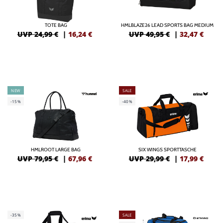
TOTE BAG
HMLBLAZE26 LEAD SPORTS BAG MEDIUM
UVP 24,99 €
|
16,24
€
UVP 49,95 €
|
32,47
€
NEW
SALE
-15%
-40%
HMLROOT LARGE BAG
SIX WINGS SPORTTASCHE
UVP 79,95 €
|
67,96
€
UVP 29,99 €
|
17,99
€
-35%
SALE