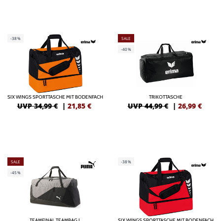
-38%
SALE
-40%
SIX WINGS SPORTTASCHE MIT BODENFACH
TRIKOTTASCHE
UVP 34,99 €
|
21,85
€
UVP 44,99 €
|
26,99
€
SALE
-38%
-45%
TEAMFINAL TEAMBAG L
SIX WINGS SPORTTASCHE MIT BODENFACH