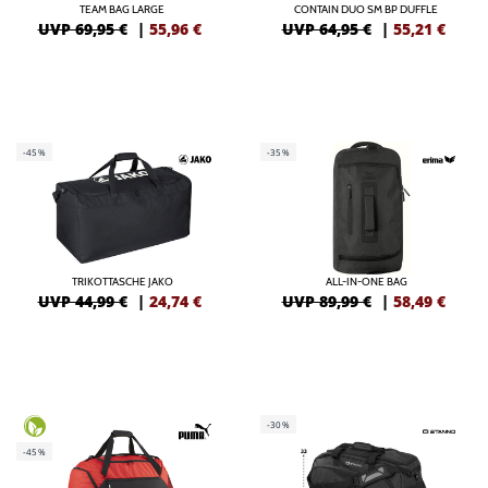
TEAM BAG LARGE
CONTAIN DUO SM BP DUFFLE
UVP 69,95 €
|
55,96
€
UVP 64,95 €
|
55,21
€
-45%
-35%
TRIKOTTASCHE JAKO
ALL-IN-ONE BAG
UVP 44,99 €
|
24,74
€
UVP 89,99 €
|
58,49
€
-30%
-45%