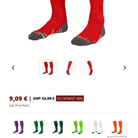
9,09
€
|
UVP 12,99 €
DU SPARST 30%
inkl. 19 % MwSt.