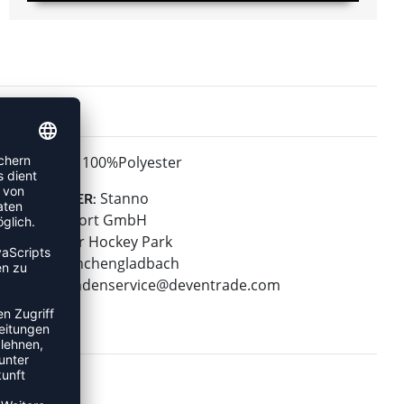
100%Polyester
MATERIAL:
Stanno
HERSTELLER:
Stanno Sport GmbH
Warsteiner Hockey Park
41179 Mönchengladbach
E-Mail:
kundenservice@deventrade.com