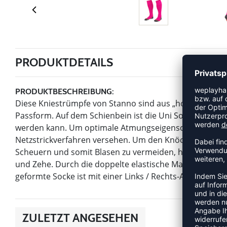
PRODUKTDETAILS
PRODUKTBESCHREIBUNG:
Diese Kniestrümpfe von Stanno sind aus „hochgestreckt
Passform. Auf dem Schienbein ist die Uni Sock II extra 
werden kann. Um optimale Atmungseigenschaften zu gew
Netzstrickverfahren versehen. Um den Knöchel herum h
Scheuern und somit Blasen zu vermeiden, hat die Socke
und Zehe. Durch die doppelte elastische Manschette ble
geformte Socke ist mit einer Links / Rechts-Anzeige ver
ZULETZT ANGESEHEN