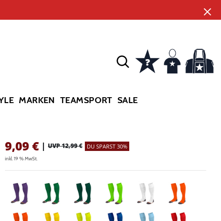
YLE
MARKEN
TEAMSPORT
SALE
9,09
€
|
UVP 12,99 €
DU SPARST 30%
inkl. 19 % MwSt.