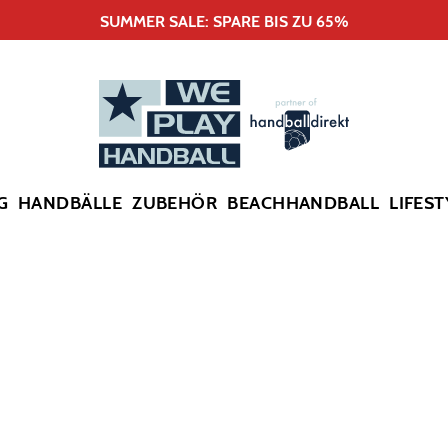
SUMMER SALE: SPARE BIS ZU 65%
G
HANDBÄLLE
ZUBEHÖR
BEACHHANDBALL
LIFEST