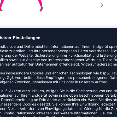
em“ Polyester gefertigt und bieten eine optimale
dehnbar, sodass der Schienbeinschutz einfach platziert
ährleisten, ist die Rückseite der Socke mit einem
at die Socke eine schützende Aufprallzone. Und um
 ein flaches Aussehen und eine verstärkte Ferse, Sohle
ibt die Socke an Ort und Stelle. Diese anatomisch
sehen.